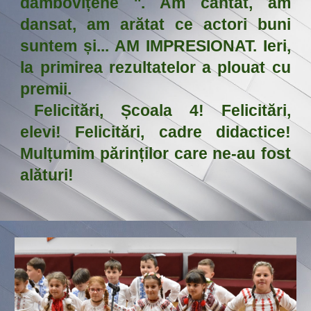
dâmbovițene ''. Am cântat, am
dansat, am arătat ce actori buni
suntem și... AM IMPRESIONAT. Ieri,
la primirea rezultatelor a plouat cu
premii.
Felicitări, Școala 4! Felicitări,
elevi! Felicitări, cadre didactice!
Mulțumim părinților care ne-au fost
alături!