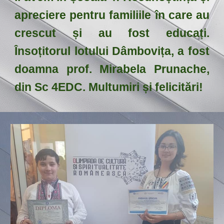
apreciere pentru familiile în care au
crescut și au fost educați.
Însoțitorul lotului Dâmbovița, a fost
doamna prof. Mirabela Prunache,
din Sc 4EDC. Multumiri și felicitări!