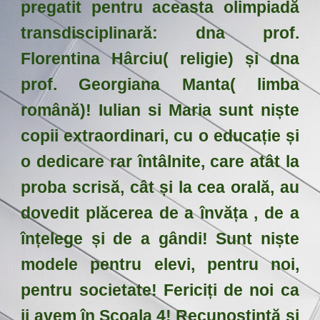
pregatit pentru aceasta olimpiadă
transdisciplinară: dna prof.
Florentina Hârciu( religie) și dna
prof. Georgiana Manta( limba
română)! Iulian si Maria sunt niște
copii extraordinari, cu o educație și
o dedicare rar întâlnite, care atât la
proba scrisă, cât și la cea orală, au
dovedit plăcerea de a învăța , de a
înțelege și de a gândi! Sunt niște
modele pentru elevi, pentru noi,
pentru societate! Fericiți de noi ca
ii avem în Școala 4! Recunoștință și