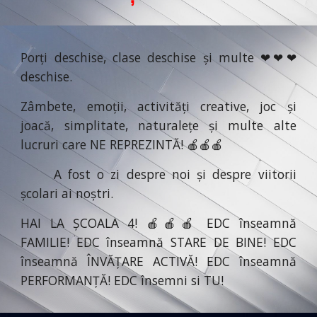
Porți deschise, clase deschise și multe ❤❤❤
deschise.
Zâmbete, emoții, activități creative, joc și
joacă, simplitate, naturalețe și multe alte
lucruri care NE REPREZINTĂ! 🍎🍎🍎
A fost o zi despre noi și despre viitorii
școlari ai noștri.
HAI LA ȘCOALA 4! 🍎🍎🍎 EDC înseamnă
FAMILIE! EDC înseamnă STARE DE BINE! EDC
înseamnă ÎNVĂȚARE ACTIVĂ! EDC înseamnă
PERFORMANȚĂ! EDC însemni si TU!