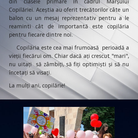
din clasele primare în cadrul Marșului
Copilăriei. Aceștia au oferit trecătorilor câte un
balon cu un mesaj reprezentativ pentru a le
reaminti cât de importantă este copilăria
pentru fiecare dintre noi.
Copilăria este cea mai frumoasă perioadă a
vieții fiecărui om. Chiar dacă ați crescut "mari",
nu uitați să zâmbiți, să fiți optimiști și să nu
încetați să visați.
La mulți ani, copilărie!