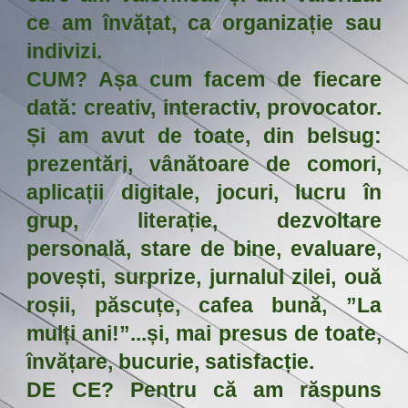
ce am învățat, ca organizație sau
indivizi.
CUM? Așa cum facem de fiecare
dată: creativ, interactiv, provocator.
Și am avut de toate, din belsug:
prezentări, vânătoare de comori,
aplicații digitale, jocuri, lucru în
grup, literație, dezvoltare
personală, stare de bine, evaluare,
povești, surprize, jurnalul zilei, ouă
roșii, păscuțe, cafea bună, ”La
mulți ani!”...și, mai presus de toate,
învățare, bucurie, satisfacție.
DE CE? Pentru că am răspuns