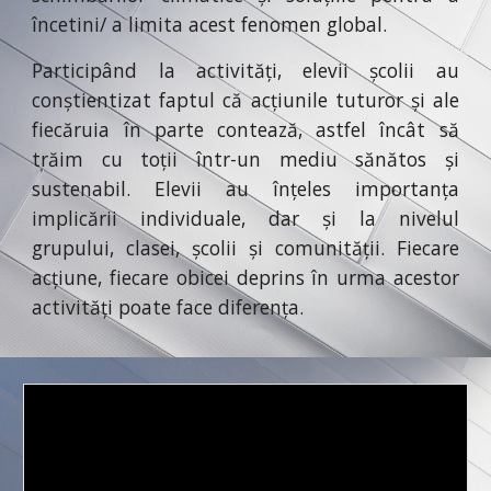
încetini/ a limita acest fenomen global.
Participând la activități, elevii școlii au
conștientizat faptul că acțiunile tuturor și ale
fiecăruia în parte contează, astfel încât să
trăim cu toții într-un mediu sănătos și
sustenabil. Elevii au înțeles importanța
implicării individuale, dar și la nivelul
grupului, clasei, școlii și comunității. Fiecare
acțiune, fiecare obicei deprins în urma acestor
activități poate face diferența.